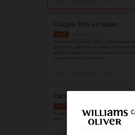
541
Поделиться
E-mail
Скидка 30% на заказ
КОД
Истекает 31.12.2026
По промокоду скидка 30% от суммы заказа, н
рублей. Не действует на товары со скидкой. Н
другими акциями. Есть ограничения по макси
скидки на бренды/категории.
341
Поделиться
E-mail
Распродажа
РАСПРОДАЖА
Истекает 31.12.2026
С
Распродажа в Williams Oliver – успей приоб
цене
391
Поделиться
E-mail