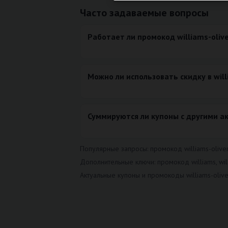
Часто задаваемые вопросы
Работает ли промокод williams-olive
Можно ли использовать скидку в will
Суммируются ли купоны с другими а
Популярные запросы: промокод williams-oliver.ru,
Дополнительные ключи: промокод williams, will
Актуальные купоны и промокоды williams-olive