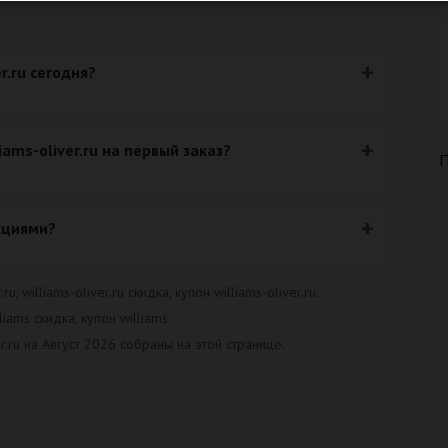
r.ru сегодня?
iams-oliver.ru на первый заказ?
кциями?
 williams-oliver.ru скидка, купон williams-oliver.ru.
iams скидка, купон williams.
r.ru на Август 2026 собраны на этой странице.