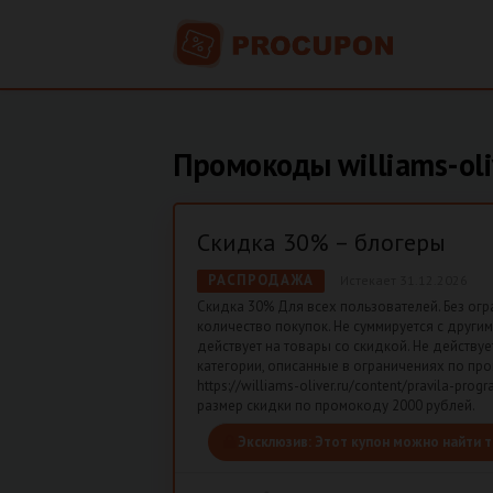
Промокоды williams-oliv
Скидка 30% – блогеры
РАСПРОДАЖА
Истекает 31.12.2026
Скидка 30% Для всех пользователей. Без огр
количество покупок. Не суммируется с другим
действует на товары со скидкой. Не действу
категории, описанные в ограничениях по про
https://williams-oliver.ru/content/pravila-pr
размер скидки по промокоду 2000 рублей.
Эксклюзив:
Этот купон можно найти т