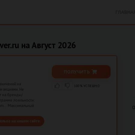
ГЛАВНА
er.ru на Август 2026
ПОЛУЧИТЬ
аничений на
100% УСПЕШНО
и акциями. Не
ет на бренды/
грамме лояльности:
ogram… Максимальный
О
олько на нашем сайте.