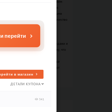
посуда станет настоящим украшением
вашей кухни и поможет с лёгкостью
справляться даже с самыми сложными
рецептами, где особенно важно качество
используемой утвари.
Williams et Oliver предлагает
 и перейти
привлекательные цены, а также
регулярно проводит акции, распродажи и
предоставляет бесплатную доставку, что
делает покупки ещё выгоднее.
Загляните в каталог и подберите всё
необходимое для вашей кухни — от
утончённой сервировки до
ерейти в магазин
профессионального оснащения!
ДЕТАЛИ КУПОНА
ФИЛЬТР МАГАЗИНОВ
341
Сортировать по