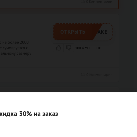
0 Комментарии
ОТКРЫТЬ
ADVCAKE
о не более 2000
е суммируется с
100% УСПЕШНО
мальному размеру
0 Комментарии
ПОЛУЧИТЬ
кидка 30% на заказ
рести по выгодной
100% УСПЕШНО
0 Комментарии