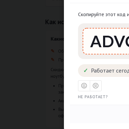
Скопируйте этот код 
Как использовать промокод w
Какие скидки действуют в william
Обновлено 07.05.2026
Проверено: 8 раз за сутки
Скидки на электронику, смартфоны,
Работает сего
ноутбуки и аксессуары.
Промокоды на первый и повторны
заказ
НЕ РАБОТАЕТ?
Акции на популярные бренды и нов
Выгодные цены на технику для дом
офиса