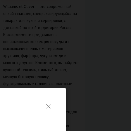
Williams et Oliver — это современный
онлайн-магазин, специализирующийся на
товарах для кухни и сервировки, с
доставкой по всей территории России.
В ассортименте представлена
впечатляющая коллекция посуды из
высококачественных материалов —
хрусталя, фарфора, чугуна, меди и
многого другого. Кроме того, вы найдете
кухонный текстиль, стильный декор,
мелкую бытовую технику,
функциональные гаджеты и полезные
аксессуары, которые сделают ваш
кулинарный процесс максимально
комфортным и эстетичным.
Продукция известных мировых брендов
отличается не только изысканным
дизайном, но и практичностью. Такая