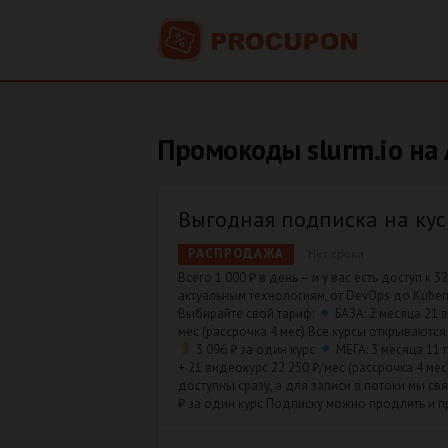
Промокоды slurm.io на 
Выгодная подписка на ку
РАСПРОДАЖА
Нет срока
Всего 1 000 ₽ в день – и у вас есть доступ к 3
актуальным технологиям, от DevOps до Kubern
Выбирайте свой тариф:
БАЗА: 2 месяца 21 
мес (рассрочка 4 мес) Все курсы открываются
3 096 ₽ за один курс
МЕГА: 3 месяца 11 
+ 21 видеокурс 22 250 ₽/мес (рассрочка 4 ме
доступны сразу, а для записи в потоки мы св
₽ за один курс Подписку можно продлить и 