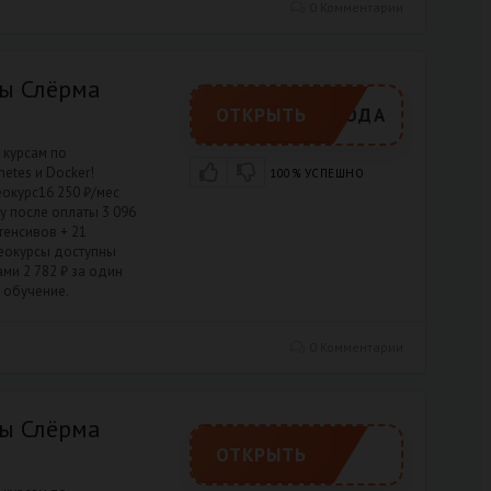
0 Комментарии
сы Слёрма
ОТКРЫТЬ
РОМОКОДА
2 курсам по
etes и Docker!
100% УСПЕШНО
еокурс16 250 ₽/мес
у после оплаты 3 096
тенсивов + 21
деокурсы доступны
ами 2 782 ₽ за один
 обучение.
0 Комментарии
сы Слёрма
ОТКРЫТЬ