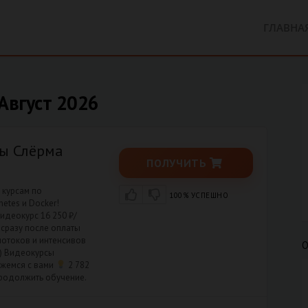
ГЛАВНА
Август 2026
сы Слёрма
ПОЛУЧИТЬ
2 курсам по
100% УСПЕШНО
etes и Docker!
видеокурс 16 250 ₽/
 сразу после оплаты
потоков и интенсивов
О
с) Видеокурсы
яжемся с вами
2 782
продолжить обучение.