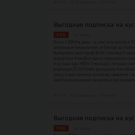
171
Поделиться
E-mail
Выгодная подписка на ку
КОД
Нет срока
Всего 1 000 ₽ в день – и у вас есть доступ к 3
актуальным технологиям, от DevOps до Kubern
Выбирайте свой тариф: БАЗА: 2 месяца21 вид
(рассрочка 4 мес)Все курсы открываются сраз
₽ за один курс МЕГА: 3 месяца11 потоков и ин
видеокурс22 250 ₽/мес (рассрочка 4 мес)Ви
сразу, а для записи в потоки мы свяжемся с в
курсПодписку можно продлить и продолжить
733
Поделиться
E-mail
Выгодная подписка на ку
КОД
Нет срока