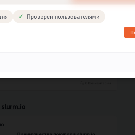
0 Комментарии
дня
Проверен пользователями
П
0 рублей на
ОТКРЫТЬ
VIDEO20
100% УСПЕШНО
дукцию по лучшей
лачивая.
0 Комментарии
slurm.io
io
Преимущества покупок в slurm.io