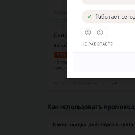
1161
Поделиться
E-mail
Работает сего
Скидка по промокоду 1400
заказ.
НЕ РАБОТАЕТ?
КОД
Нет срока
Используйте скидку, чтобы приобретать про
цене, расширяя свои возможности и не переп
1101
Поделиться
E-mail
Как использовать промокод 
Какие скидки действуют в slurm.