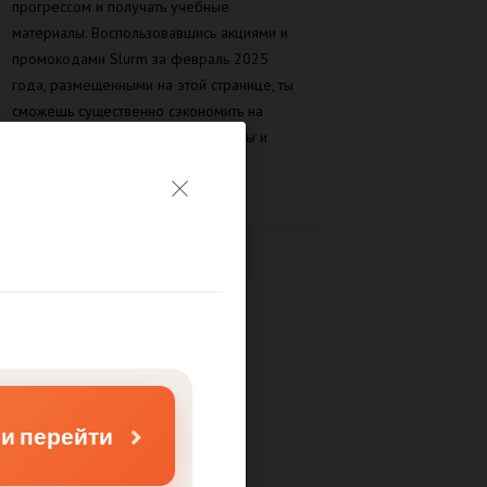
прогрессом и получать учебные
материалы. Воспользовавшись акциями и
промокодами Slurm за февраль 2025
года, размещенными на этой странице, ты
сможешь существенно сэкономить на
обучении, получить скидки и бонусы и
освоить новую профессию на
максимально выгодных условиях!
ФИЛЬТР МАГАЗИНОВ
Категории
Дом и Сад
Услуга
Сортировать по
 и перейти
Новые
Популярные