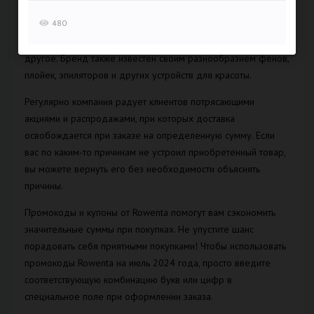
производителя Rowenta вы найдете обширный ассортимент
480
бытовой техники, включая пылесосы, утюги, отпариватели,
гладильные доски, увлажнители, кофеварки и многое
другое. Бренд также известен своим разнообразием фенов,
плойек, эпиляторов и других устройств для красоты.
Регулярно компания радует клиентов потрясающими
акциями и распродажами, при которых доставка
освобождается при заказе на определенную сумму. Если
вас по каким-то причинам не устроил приобретенный товар,
вы можете вернуть его без необходимости объяснять
причины.
Промокоды и купоны от Rowenta помогут вам сэкономить
значительные суммы при покупках. Не упустите шанс
порадовать себя приятными покупками! Чтобы использовать
промокоды Rowenta на июль 2024 года, просто введите
соответствующую комбинацию букв или цифр в
специальное поле при оформлении заказа.