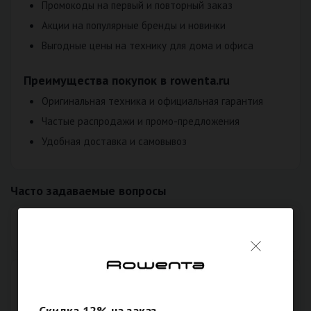
Промокоды на первый и повторный заказ
Акции на популярные бренды и новинки
Выгодные цены на технику для дома и офиса
Преимущества покупок в rowenta.ru
Оригинальная техника и официальная гарантия
Частые распродажи и промо-предложения
Удобная доставка и самовывоз
Часто задаваемые вопросы
Работает ли промокод rowenta.ru сегодня?
Можно ли использовать скидку в rowenta.ru на
первый заказ?
Скидка 12% на заказ