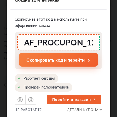
Суммируются ли купоны с другими акциями?
Скопируйте этот код и используйте при
оформлении заказа
Популярные запросы: промокод rowenta.ru, rowenta.ru скидка,
купон rowenta.ru.
Дополнительные ключи: промокод rowenta, rowenta скидка, купон
rowenta.
Актуальные купоны и промокоды rowenta.ru на Август 2026
собраны на этой странице.
Скопировать код и перейти
Работает сегодня
О ROWENTA.RU
Проверен пользователями
Перейти в магазин
5
/ 5
НЕ РАБОТАЕТ?
ДЕТАЛИ КУПОНА
На официальных страницах магазина французского