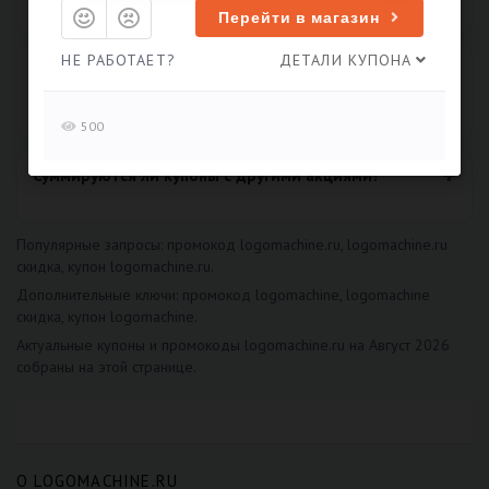
Перейти в магазин
НЕ РАБОТАЕТ?
ДЕТАЛИ КУПОНА
Можно ли использовать скидку в logomachine.ru
на первый заказ?
500
Суммируются ли купоны с другими акциями?
Популярные запросы: промокод logomachine.ru, logomachine.ru
скидка, купон logomachine.ru.
Дополнительные ключи: промокод logomachine, logomachine
скидка, купон logomachine.
Актуальные купоны и промокоды logomachine.ru на Август 2026
собраны на этой странице.
О LOGOMACHINE.RU