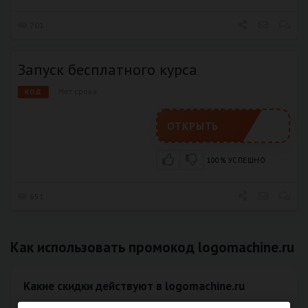
701
Запуск бесплатного курса
Нет срока
КОД
ОТКРЫТЬ
100% УСПЕШНО
651
Как использовать промокод logomachine.ru
Какие скидки действуют в logomachine.ru