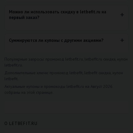
Можно ли использовать скидку в letbefit.ru на
первый заказ?
Суммируются ли купоны с другими акциями?
Популярные запросы: промокод letbefit.ru, letbefit.ru скидка, купон
letbefit.ru.
Дополнительные ключи: промокод letbefit, letbefit скидка, купон
letbefit.
Актуальные купоны и промокоды letbefit.ru на Август 2026
собраны на этой странице.
О LETBEFIT.RU