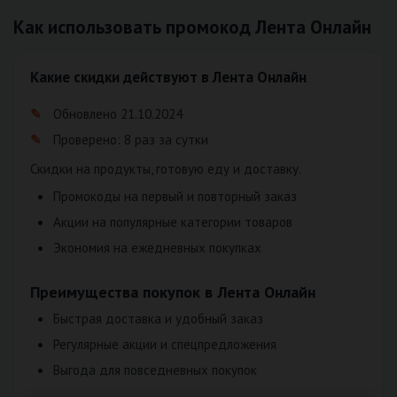
Как использовать промокод Лента Онлайн
Какие скидки действуют в Лента Онлайн
Обновлено 21.10.2024
Проверено: 8 раз за сутки
Скидки на продукты, готовую еду и доставку.
Промокоды на первый и повторный заказ
Акции на популярные категории товаров
Экономия на ежедневных покупках
Преимущества покупок в Лента Онлайн
Быстрая доставка и удобный заказ
Регулярные акции и спецпредложения
Выгода для повседневных покупок