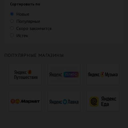
Сортировать по
Новые
Популярные
Скоро закончится
Истек
ПОПУЛЯРНЫЕ МАГАЗИНЫ