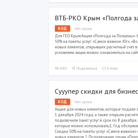
ВТБ-РКО Крым «Полгода з
КОД
Нет срока
Для ГЕО Крым:Акция «Полгода за Полцены». 
50% на пакеты услуг: «Самое важное. Юг», «В
новых клиентов, открывших расчетный счет в
условиями акции можно ознакомиться на сайт
890
Поделиться
E-mail
Сууупер скидки для бизне
КОД
Нет срока
Акция для новых клиентов, которые подали з
1 декабря 2024 года, а также открыли расчёт
подключили пакет услуг в срок по 8 декабря 
которые можно использовать:1. Год обслужи
Скидка 50% на пакеты услуг «Самое важное»
новых клиентов.2. Подключение опции «Плат