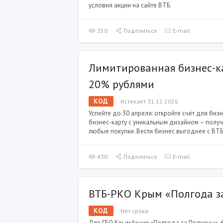
условия акции на сайте ВТБ.
350
Поделиться
E-mail
Лимитированная бизнес-к
20% рублями
КОД
Истекает 31.12.2026
Успейте до 30 апреля: откройте счёт для биз
бизнес-карту с уникальным дизайном – получ
любые покупки. Вести бизнес выгоднее с ВТБ
430
Поделиться
E-mail
ВТБ-РКО Крым «Полгода з
КОД
Нет срока
Для ГЕО Крым:Акция «Полгода за Полцены». 