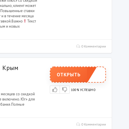
ежи плюс» со скидкой
нально, клиент может
3. Повышенные ставки
 и в течение месяца
тавкой.Важно
Текст
рым и новых
0 Комментарии
а Крым
ОТКРЫТЬ
100% УСПЕШНО
 месяцев со скидкой
се включено. Юг» для
в банке.Полные
0 Комментарии