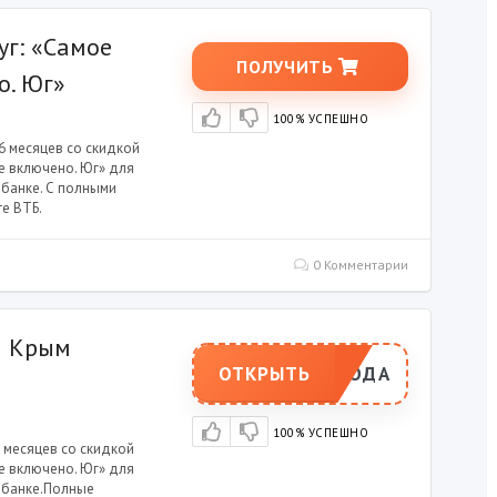
уг: «Самое
ПОЛУЧИТЬ
о. Юг»
100% УСПЕШНО
6 месяцев со скидкой
се включено. Юг» для
 банке. С полными
е ВТБ.
0 Комментарии
а Крым
ОТКРЫТЬ
РОМОКОДА
100% УСПЕШНО
 месяцев со скидкой
се включено. Юг» для
в банке.Полные