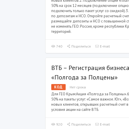
новых клиентов.2. Подключение опции «Плат
50% на срок 12 месяцев (подключение опцио
подключить только пакет услуг со скидкой).
по депозитам и НСО. Откройте расчетный счет
размещайте депозиты и НСО с повышенной с
не изменять ГЕО: Россия, кроме республики К
территорий.
740
Поделиться
E-mail
ВТБ – Регистрация бизнес
«Полгода за Полцены»
КОД
Нет срока
Для ГЕО Крым:Акция «Полгода за Полцены».6
50% на пакеты услуг: «Самое важное. Юг», «В
новых клиентов, открывших расчетный счет 
условия акции на сайте ВТБ.
920
Поделиться
E-mail