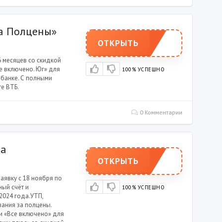
а Полцены»
ОТКРЫТЬ
6 месяцев со скидкой
се включено. Юг» для
100% УСПЕШНО
 банке. С полными
е ВТБ.
0 Комментарии
са
ОТКРЫТЬ
аявку с 18 ноября по
ный счёт и
100% УСПЕШНО
2024 года.УТП,
вания за полцены.
 и «Все включено» для