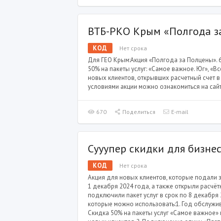
ВТБ-РКО Крым «Полгода з
КОД
Нет срока
Для ГЕО Крым:Акция «Полгода за Полцены». 
50% на пакеты услуг: «Самое важное. Юг», «В
новых клиентов, открывших расчетный счет в
условиями акции можно ознакомиться на сайт
670
Поделиться
E-mail
Сууупер скидки для бизне
КОД
Нет срока
Акция для новых клиентов, которые подали з
1 декабря 2024 года, а также открыли расчёт
подключили пакет услуг в срок по 8 декабря 
которые можно использовать:1. Год обслужи
Скидка 50% на пакеты услуг «Самое важное»