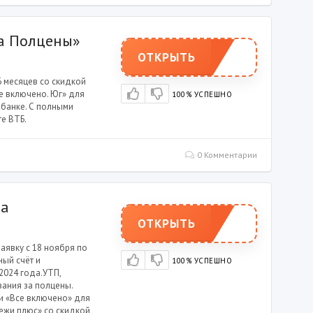
а Полцены»
ОТКРЫТЬ
6 месяцев со скидкой
се включено. Юг» для
100% УСПЕШНО
 банке. С полными
е ВТБ.
0 Комментарии
са
ОТКРЫТЬ
аявку с 18 ноября по
ный счёт и
100% УСПЕШНО
2024 года.УТП,
вания за полцены.
 и «Все включено» для
ежи плюс» со скидкой