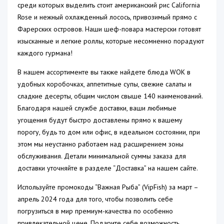
среди которых выделить стоит американский рис California
Rose и нежный охлажденный лосось, привозимый прямо с
Фарерских островов. Наши шеф-повара мастерски готовят
изысканные и легкие роллы, которые несомненно порадуют
каждого гурмана!
В нашем ассортименте вы также найдете блюда WOK в
удобных коробочках, аппетитные супы, свежие салаты и
сладкие десерты, общим числом свыше 140 наименований.
Благодаря нашей службе доставки, ваши любимые
угощения будут быстро доставлены прямо к вашему
порогу, будь то дом или офис, в идеальном состоянии, при
этом мы неустанно работаем над расширением зоны
обслуживания. Детали минимальной суммы заказа для
доставки уточняйте в разделе “Доставка” на нашем сайте.
Используйте промокоды “Важная Рыба” (VipFish) за март –
апрель 2024 года для того, чтобы позволить себе
погрузиться в мир премиум-качества по особенно
привлекательной цене. Подарите себе возможность