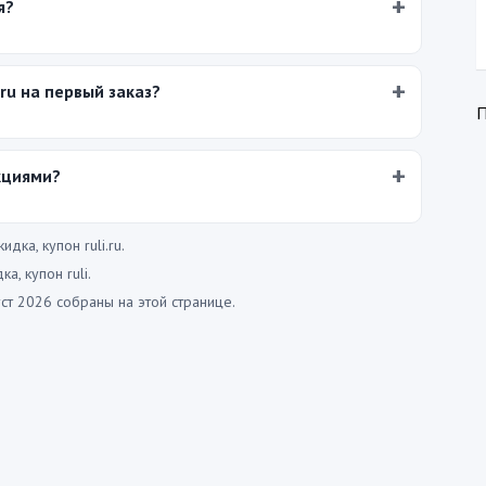
я?
.ru на первый заказ?
кциями?
идка, купон ruli.ru.
а, купон ruli.
уст 2026 собраны на этой странице.