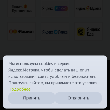
Мы используем cookies и сервис
Яндекс.Метрика, чтобы сделать ваш опыт
использования сайта удобным и безопасным.
О Нас
Политика конфиденциальности
Контакты
Телеграм канал
Пользуясь сайтом, вы принимаете эти условия.
Подробнее.
Наш бот
Мы в вконтакте
ИП Новиков К.В., ИНН: 545112209908, ОГРНИП: 324547600003751,
Принять
Отклонить
г.Новосибирск ул. Кубовая 113/2, тел +7 (993) 971-41-49