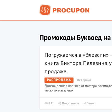
Промокоды Буквоед на 
Погружаемся в «Элевсин» 
книга Виктора Пелевина у
продаже.
РАСПРОДАЖА
Нет срока
Долгожданная новинка от мастера постмоде
книжных магазинах.
971
Поделиться
E-mail