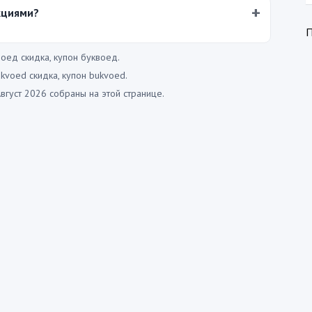
кциями?
оед скидка, купон буквоед.
kvoed скидка, купон bukvoed.
густ 2026 собраны на этой странице.