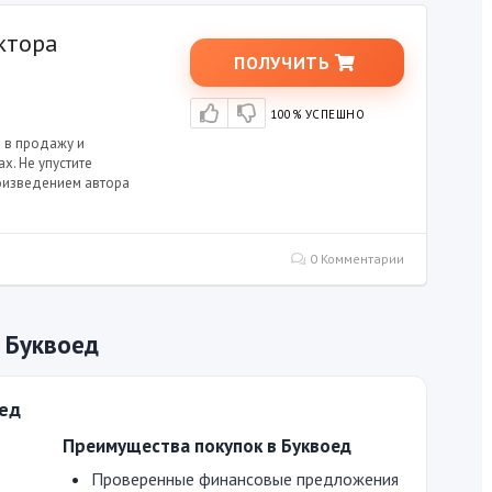
ктора
ПОЛУЧИТЬ
100% УСПЕШНО
 в продажу и
х. Не упустите
оизведением автора
0 Комментарии
 Буквоед
оед
Преимущества покупок в Буквоед
Проверенные финансовые предложения