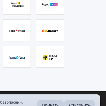
 безопасным.
Принять
Отклонить
вконтакте