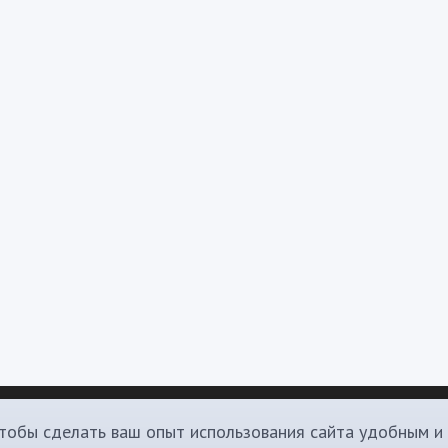
чтобы сделать ваш опыт использования сайта удобным и
олитика конфиденциальности
Контакты
Телеграм канал
Наш бот
Мы в 