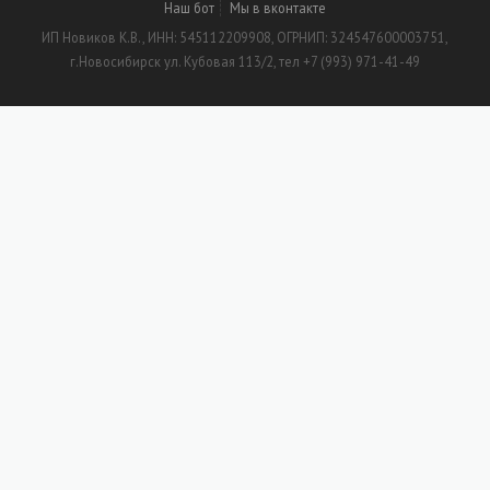
Наш бот
Мы в вконтакте
ИП Новиков К.В., ИНН: 545112209908, ОГРНИП: 324547600003751,
г.Новосибирск ул. Кубовая 113/2, тел +7 (993) 971-41-49