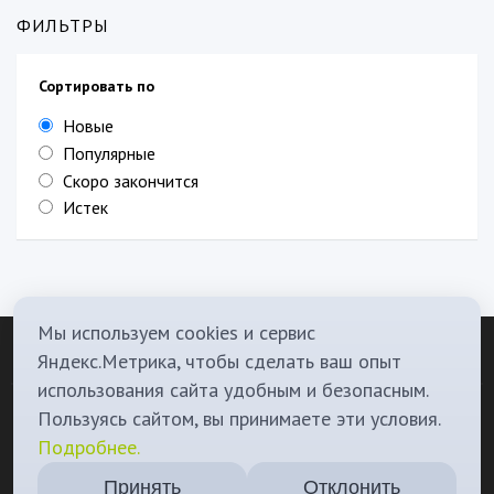
ФИЛЬТРЫ
Сортировать по
Новые
Популярные
Скоро закончится
Истек
Мы используем cookies и сервис
Яндекс.Метрика, чтобы сделать ваш опыт
использования сайта удобным и безопасным.
О Нас
Политика конфиденциальности
Контакты
Телеграм канал
Пользуясь сайтом, вы принимаете эти условия.
Подробнее.
Наш бот
Мы в вконтакте
ИП Новиков К.В., ИНН: 545112209908, ОГРНИП: 324547600003751,
Принять
Отклонить